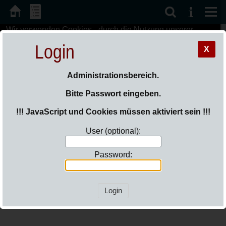
Wir verwenden Cookies - durch die Nutzung unserer
Sie sind hier:
Login
Angebote erklären Sie sich automatisch damit
Login
einverstanden.
OK
Mehr Informationen »
X
Aktuelles
Administrationsbereich.
Bitte Passwort eingeben.
!!! JavaScript und Cookies müssen aktiviert sein !!!
User (optional):
Password:
Beitrag
aus Löptin in den
"Dorfgeschichten" des NDR