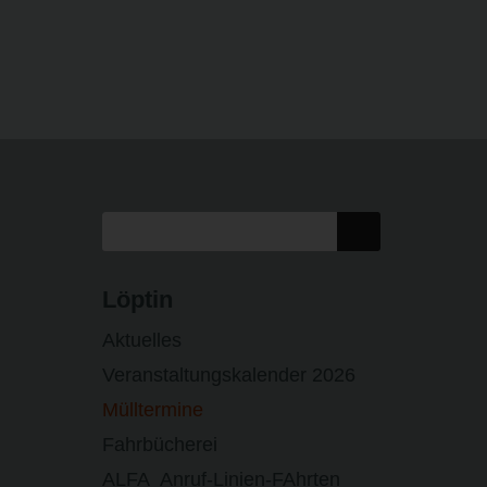
Löptin
Aktuelles
Veranstaltungskalender 2026
Mülltermine
Fahrbücherei
ALFA Anruf-Linien-FAhrten