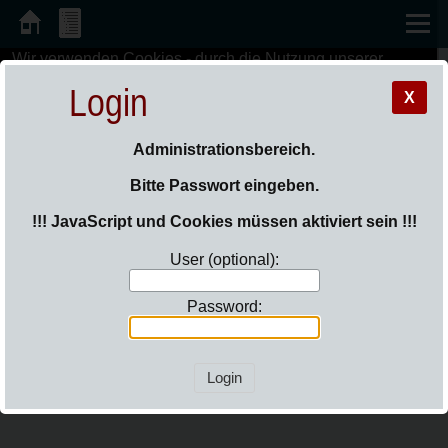
Wir verwenden Cookies - durch die Nutzung unserer
Sie sind hier:
Login
Angebote erklären Sie sich automatisch damit
Login
einverstanden.
OK
Mehr Informationen »
X
Mülltermine
Administrationsbereich.
Bitte Passwort eingeben.
Die aktuellen Termine für die Müllabfuhr in Löptin
!!! JavaScript und Cookies müssen aktiviert sein !!!
finden Sie
hier
User (optional):
Password: